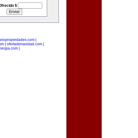
Ofrecido $
ariopropiedades.com
|
com
|
ofertadenavidad.com
|
ergia.com
|