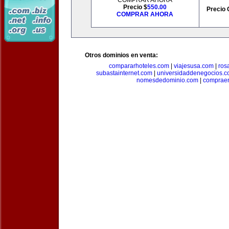
COMPRAR AHORA
Precio $
550.00
Precio 
COMPRAR AHORA
Otros dominios en venta:
compararhoteles.com
|
viajesusa.com
|
ros
subastainternet.com
|
universidaddenegocios.
nomesdedominio.com
|
compraen