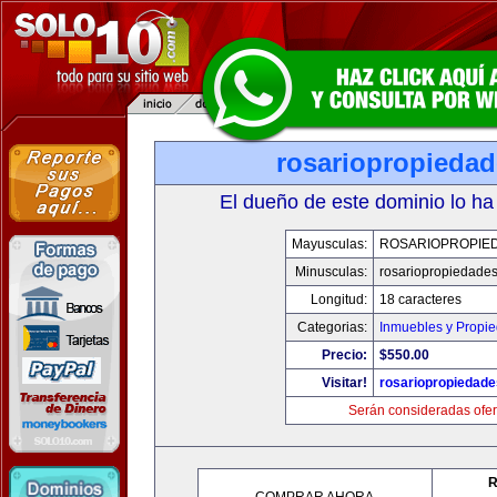
rosariopropieda
El dueño de este dominio lo ha
Mayusculas:
ROSARIOPROPIE
Minusculas:
rosariopropiedade
Longitud:
18 caracteres
Categorias:
Inmuebles y Propi
Precio:
$550.00
Visitar!
rosariopropiedad
Serán consideradas ofer
R