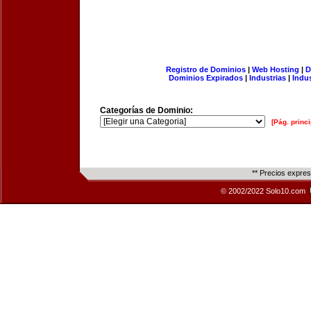
Registro de Dominios
|
Web Hosting
|
D
Dominios Expirados
|
Industrias
|
Indu
Categorías de Dominio:
[Pág. princi
** Precios expre
© 2002/2022 Solo10.com