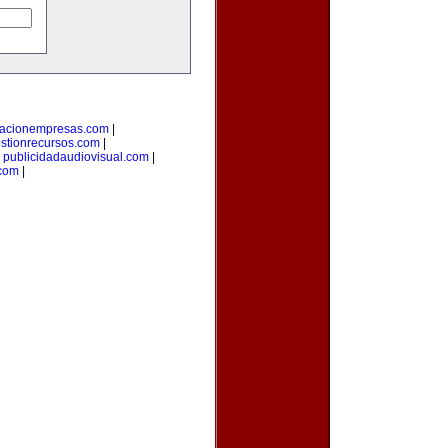
macionempresas.com
|
stionrecursos.com
|
|
publicidadaudiovisual.com
|
.com
|