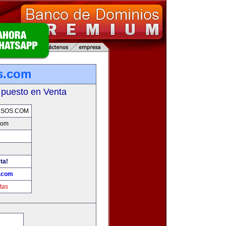
s.com
 puesto en Venta
RSOS.COM
com
ta!
s.com
tas