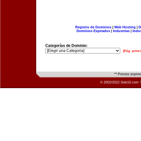
Registro de Dominios
|
Web Hosting
|
D
Dominios Expirados
|
Industrias
|
Indu
Categorías de Dominio:
[Pág. princi
** Precios expre
© 2002/2022 Solo10.com