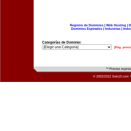
Registro de Dominios
|
Web Hosting
|
D
Dominios Expirados
|
Industrias
|
Indu
Categorías de Dominio:
[Pág. princi
** Precios expre
© 2002/2022 Solo10.com