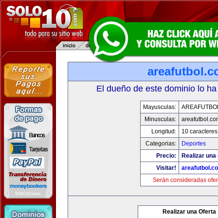
areafutbol.
El dueño de este dominio lo ha
Mayusculas:
AREAFUTBO
Minusculas:
areafutbol.co
Longitud:
10 caracteres
Categorias:
Deportes
Precio:
Realizar una 
Visitar!
areafutbol.c
Serán consideradas ofer
Realizar una Oferta