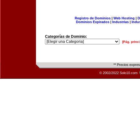
Registro de Dominios
|
Web Hosting
|
D
Dominios Expirados
|
Industrias
|
Indu
Categorías de Dominio:
[Pág. princi
** Precios expre
© 2002/2022 Solo10.com