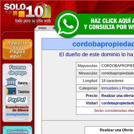
cordobapropieda
El dueño de este dominio lo ha
Mayusculas:
CORDOBAPROPIE
Minusculas:
cordobapropiedade
Longitud:
18 caracteres
Categorias:
Inmuebles y Propie
Precio:
Realizar una oferta
Visitar!
cordobapropiedad
Serán consideradas ofer
Realizar una Oferta