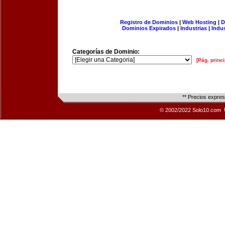
Registro de Dominios
|
Web Hosting
|
D
Dominios Expirados
|
Industrias
|
Indu
Categorías de Dominio:
[Pág. princi
** Precios expre
© 2002/2022 Solo10.com