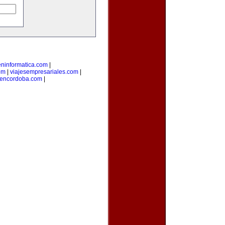
eninformatica.com
|
om
|
viajesempresariales.com
|
sencordoba.com
|