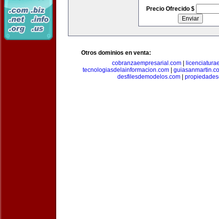
Precio Ofrecido $
Otros dominios en venta:
cobranzaempresarial.com
|
licenciatura
tecnologiasdelainformacion.com
|
guiasanmartin.c
desfilesdemodelos.com
|
propiedade