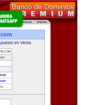
.com
 puesto en Venta
IN.COM
.com
erta!
.com
tas