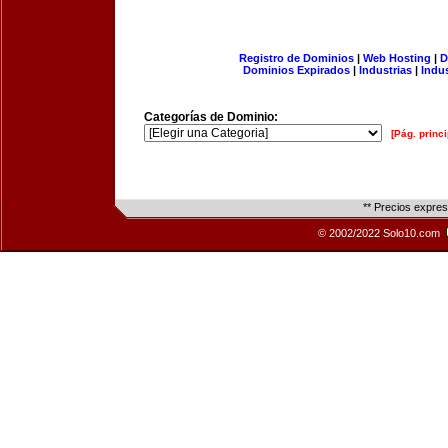
Registro de Dominios
|
Web Hosting
|
D
Dominios Expirados
|
Industrias
|
Indu
Categorías de Dominio:
[Pág. princi
** Precios expre
© 2002/2022 Solo10.com