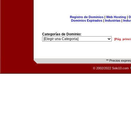
Registro de Dominios
|
Web Hosting
|
D
Dominios Expirados
|
Industrias
|
Indu
Categorías de Dominio:
[Pág. princi
** Precios expre
© 2002/2022 Solo10.com