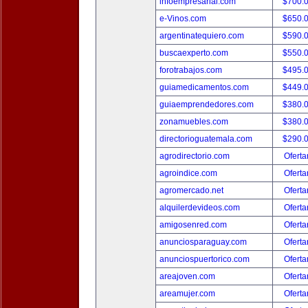
infoempresarial.com
$700.
e-Vinos.com
$650.
argentinatequiero.com
$590.
buscaexperto.com
$550.
forotrabajos.com
$495.
guiamedicamentos.com
$449.
guiaemprendedores.com
$380.
zonamuebles.com
$380.
directorioguatemala.com
$290.
agrodirectorio.com
Oferta
agroindice.com
Oferta
agromercado.net
Oferta
alquilerdevideos.com
Oferta
amigosenred.com
Oferta
anunciosparaguay.com
Oferta
anunciospuertorico.com
Oferta
areajoven.com
Oferta
areamujer.com
Oferta