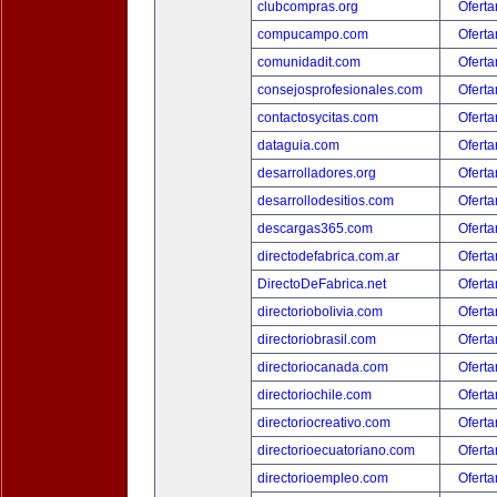
clubcompras.org
Oferta
compucampo.com
Oferta
comunidadit.com
Oferta
consejosprofesionales.com
Oferta
contactosycitas.com
Oferta
dataguia.com
Oferta
desarrolladores.org
Oferta
desarrollodesitios.com
Oferta
descargas365.com
Oferta
directodefabrica.com.ar
Oferta
DirectoDeFabrica.net
Oferta
directoriobolivia.com
Oferta
directoriobrasil.com
Oferta
directoriocanada.com
Oferta
directoriochile.com
Oferta
directoriocreativo.com
Oferta
directorioecuatoriano.com
Oferta
directorioempleo.com
Oferta