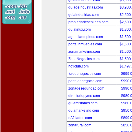
guiainmuebles.com
$5,500
guiadeindustrias.com
$3,900
guiaindustrias.com
$2,500
propiedadesenlinea.com
$2,500
guialinux.com
$1,800
agenciaempleos.com
$1,500
portalinmuebles.com
$1,500
zonamarketing.com
$1,500
ZonaNegocios.com
$1,500
noticlub.com
$1,497
forodenegocios.com
$999.
portaldenegocio.com
$990.
zonadeseguridad.com
$990.
directoriopyme.com
$980.
guiamisiones.com
$980.
guiamarketing.com
$950.
eAfiliados.com
$899.
zonarural.com
$850.