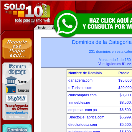
Dominios de la Categoría
231 dominios en esta categ
Mostrando 1 de 150
Ver siguientes 81 >>
Nombre de Dominio
Precio
ganaderia.com
$95,000
e-Turismo.com
$20,000
clubcompras.com
$8,900
Inmuebles.pe
$8,500
empresas.com.pa
$6,500
DirectoDeFabrica.com
$5,999
directoriousa.com
$5,500