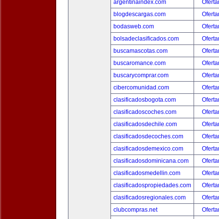
argentinaindex.com
Oferta
blogdescargas.com
Oferta
bodasweb.com
Oferta
bolsadeclasificados.com
Oferta
buscamascotas.com
Oferta
buscaromance.com
Oferta
buscarycomprar.com
Oferta
cibercomunidad.com
Oferta
clasificadosbogota.com
Oferta
clasificadoscoches.com
Oferta
clasificadosdechile.com
Oferta
clasificadosdecoches.com
Oferta
clasificadosdemexico.com
Oferta
clasificadosdominicana.com
Oferta
clasificadosmedellin.com
Oferta
clasificadospropiedades.com
Oferta
clasificadosregionales.com
Oferta
clubcompras.net
Oferta