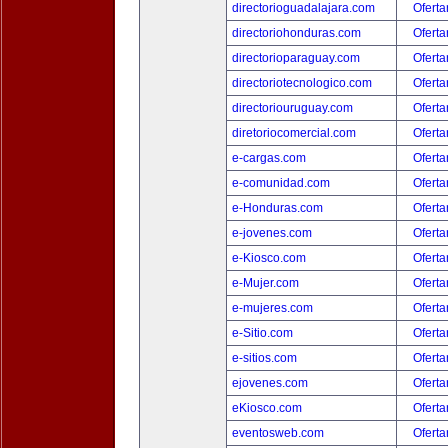
directorioguadalajara.com
Oferta
directoriohonduras.com
Oferta
directorioparaguay.com
Oferta
directoriotecnologico.com
Oferta
directoriouruguay.com
Oferta
diretoriocomercial.com
Oferta
e-cargas.com
Oferta
e-comunidad.com
Oferta
e-Honduras.com
Oferta
e-jovenes.com
Oferta
e-Kiosco.com
Oferta
e-Mujer.com
Oferta
e-mujeres.com
Oferta
e-Sitio.com
Oferta
e-sitios.com
Oferta
ejovenes.com
Oferta
eKiosco.com
Oferta
eventosweb.com
Oferta