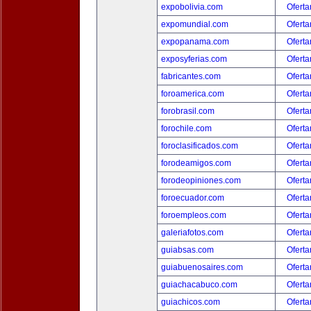
expobolivia.com
Oferta
expomundial.com
Oferta
expopanama.com
Oferta
exposyferias.com
Oferta
fabricantes.com
Oferta
foroamerica.com
Oferta
forobrasil.com
Oferta
forochile.com
Oferta
foroclasificados.com
Oferta
forodeamigos.com
Oferta
forodeopiniones.com
Oferta
foroecuador.com
Oferta
foroempleos.com
Oferta
galeriafotos.com
Oferta
guiabsas.com
Oferta
guiabuenosaires.com
Oferta
guiachacabuco.com
Oferta
guiachicos.com
Oferta